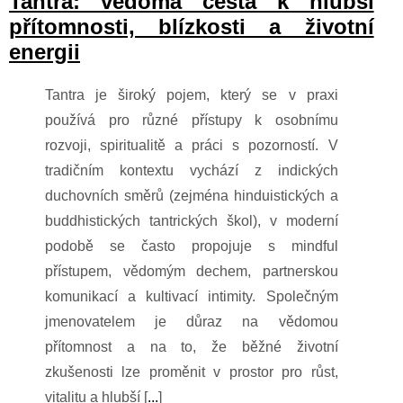
Tantra: vědomá cesta k hlubší
přítomnosti, blízkosti a životní
energii
Tantra je široký pojem, který se v praxi
používá pro různé přístupy k osobnímu
rozvoji, spiritualitě a práci s pozorností. V
tradičním kontextu vychází z indických
duchovních směrů (zejména hinduistických a
buddhistických tantrických škol), v moderní
podobě se často propojuje s mindful
přístupem, vědomým dechem, partnerskou
komunikací a kultivací intimity. Společným
jmenovatelem je důraz na vědomou
přítomnost a na to, že běžné životní
zkušenosti lze proměnit v prostor pro růst,
vitalitu a hlubší [
...
]