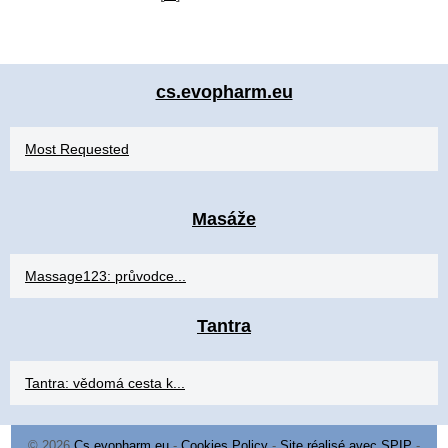
cs.evopharm.eu
Most Requested
Masáže
Massage123: průvodce...
Tantra
Tantra: vědomá cesta k...
© 2026
Cs.evopharm.eu
-
Cookies Policy
-
Site réalisé avec SPIP
-